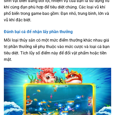
sinh vật biển đang bơi lội, nhiệm vụ của bạn là sử dụng vũ
khí cùng đạn phù hợp để tiêu diệt chúng. Các loại vũ khí
phổ biến trong game bao gồm: Đạn nhỏ, trung bình, lớn và
vũ khí đặc biệt.
Đánh bại cá để nhận lấy phần thưởng
Mỗi loại thủy sản có một mức điểm thưởng khác nhau giá
trị phần thưởng sẽ phụ thuộc vào mức cược và loại cá bạn
tiêu diệt. Tích lũy số điểm này để đổi vật phẩm hoặc tiền
mặt.