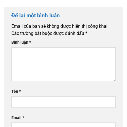
Để lại một bình luận
Email của bạn sẽ không được hiển thị công khai.
Các trường bắt buộc được đánh dấu
*
Bình luận
*
Tên
*
Email
*