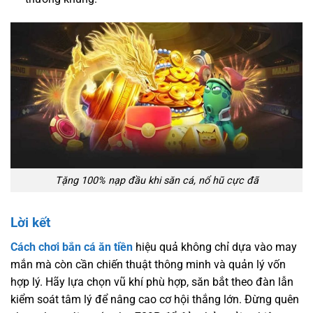
Tặng 100% nạp đầu khi săn cá, nổ hũ cực đã
Lời kết
Cách chơi bắn cá ăn tiền
hiệu quả không chỉ dựa vào may
mắn mà còn cần chiến thuật thông minh và quản lý vốn
hợp lý. Hãy lựa chọn vũ khí phù hợp, săn bắt theo đàn lẫn
kiểm soát tâm lý để nâng cao cơ hội thắng lớn. Đừng quên