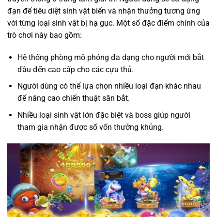
đạn để tiêu diệt sinh vật biển và nhận thưởng tương ứng
với từng loại sinh vật bị hạ gục. Một số đặc điểm chính của
trò chơi này bao gồm:
Hệ thống phòng mô phỏng đa dạng cho người mới bắt
đầu đến cao cấp cho các cựu thủ.
Người dùng có thể lựa chọn nhiều loại đạn khác nhau
để nâng cao chiến thuật săn bắt.
Nhiều loại sinh vật lớn đặc biệt và boss giúp người
tham gia nhận được số vốn thưởng khủng.