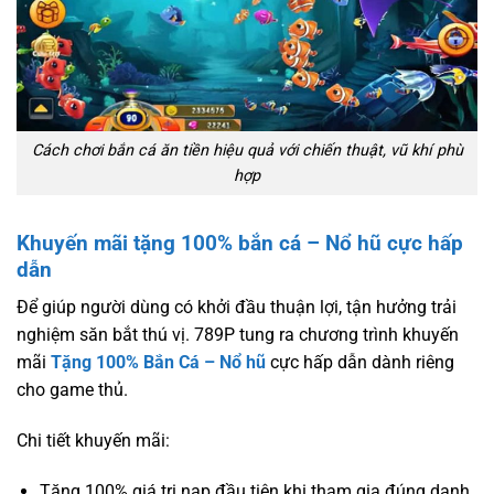
Cách chơi bắn cá ăn tiền hiệu quả với chiến thuật, vũ khí phù
hợp
Khuyến mãi tặng 100% bắn cá – Nổ hũ cực hấp
dẫn
Để giúp người dùng có khởi đầu thuận lợi, tận hưởng trải
nghiệm săn bắt thú vị. 789P tung ra chương trình khuyến
mãi
Tặng 100% Bắn Cá – Nổ hũ
cực hấp dẫn dành riêng
cho game thủ.
Chi tiết khuyến mãi:
Tặng 100% giá trị nạp đầu tiên khi tham gia đúng danh