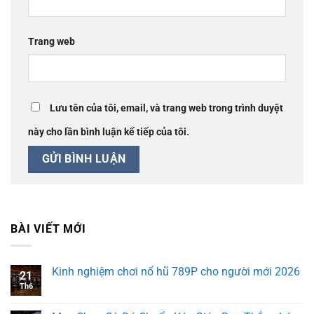
Trang web
Lưu tên của tôi, email, và trang web trong trình duyệt
này cho lần bình luận kế tiếp của tôi.
BÀI VIẾT MỚI
Kinh nghiệm chơi nổ hũ 789P cho người mới 2026
21
Th6