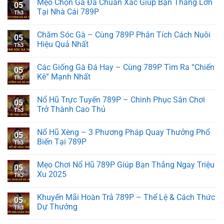
Mẹo Chọn Gà Đá Chuẩn Xác Giúp Bạn Thắng Lớn
05
Tại Nhà Cái 789P
Th3
Chăm Sóc Gà – Cùng 789P Phân Tích Cách Nuôi
05
Hiệu Quả Nhất
Th3
Các Giống Gà Đá Hay – Cùng 789P Tìm Ra “Chiến
05
Kê” Mạnh Nhất
Th3
Nổ Hũ Trực Tuyến 789P – Chinh Phục Sân Chơi
05
Trở Thành Cao Thủ
Th3
Nổ Hũ Xèng – 3 Phương Pháp Quay Thưởng Phổ
05
Biến Tại 789P
Th3
Mẹo Chơi Nổ Hũ 789P Giúp Bạn Thắng Ngay Triệu
05
Xu 2025
Th3
Khuyến Mãi Hoàn Trả 789P – Thể Lệ & Cách Thức
05
Dự Thưởng
Th3