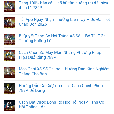
Tặng 100% bắn cá – nổ hũ tận hưởng ưu đãi siêu
05
đỉnh từ 789P
Th3
Tải App Ngay Nhận Thưởng Liền Tay – Ưu Đãi Hot
05
Chào Đón 2025
Th3
Bí Quyết Tăng Cơ Hội Trúng Xổ Số – Bỏ Túi Tiền
05
Thưởng Khổng Lồ
Th3
Cách Chọn Số May Mắn Những Phương Pháp
05
Hiệu Quả Cùng 789P
Th3
Mẹo Chơi Xổ Số Online – Hướng Dẫn Kinh Nghiệm
05
Thắng Cho Bạn
Th3
Hướng Dẫn Cá Cược Tennis | Cách Chinh Phục
05
789P Dễ Dàng
Th3
Cách Đặt Cược Bóng Rổ Học Hỏi Ngay Tăng Cơ
05
Hội Thắng Lớn
Th3