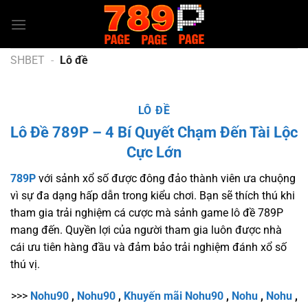
Chuyển
đến
nội
dung
SHBET
-
Lô đề
LÔ ĐỀ
Lô Đề 789P – 4 Bí Quyết Chạm Đến Tài Lộc
Cực Lớn
789P
với sảnh xổ số được đông đảo thành viên ưa chuộng
vì sự đa dạng hấp dẫn trong kiểu chơi. Bạn sẽ thích thú khi
tham gia trải nghiệm cá cược mà sảnh game lô đề 789P
mang đến. Quyền lợi của người tham gia luôn được nhà
cái ưu tiên hàng đầu và đảm bảo trải nghiệm đánh xổ số
thú vị.
>>>
Nohu90
,
Nohu90
,
Khuyến mãi Nohu90
,
Nohu
,
Nohu
,