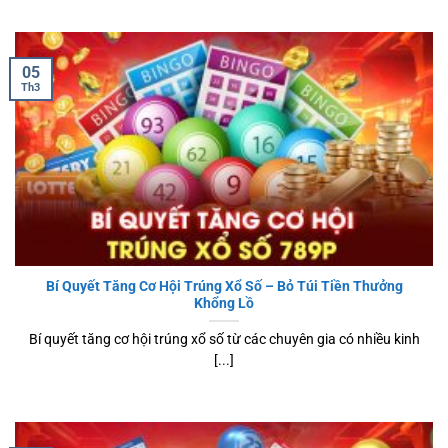
05
Th3
Bí Quyết Tăng Cơ Hội Trúng Xổ Số – Bỏ Túi Tiền Thưởng
Khổng Lồ
Bí quyết tăng cơ hội trúng xổ số từ các chuyên gia có nhiều kinh
[...]