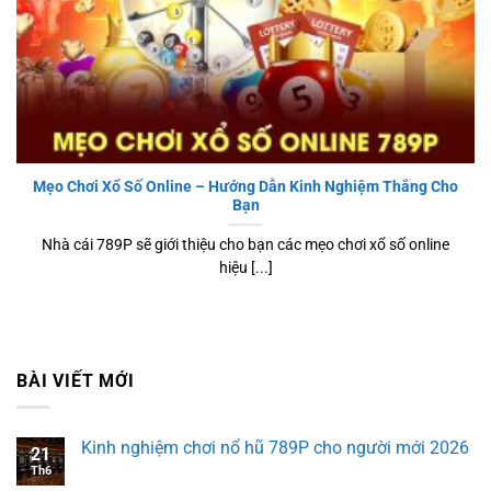
Mẹo Chơi Xổ Số Online – Hướng Dẫn Kinh Nghiệm Thắng Cho
Bạn
Nhà cái 789P sẽ giới thiệu cho bạn các mẹo chơi xổ số online
hiệu [...]
BÀI VIẾT MỚI
Kinh nghiệm chơi nổ hũ 789P cho người mới 2026
21
Th6