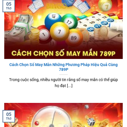
05
Th3
Cách Chọn Số May Mắn Những Phương Pháp Hiệu Quả Cùng
789P
Trong cuộc sống, nhiều người tin rằng số may mắn có thể giúp
họ đạt [...]
05
Th3