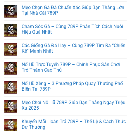
Mẹo Chọn Gà Đá Chuẩn Xác Giúp Bạn Thắng Lớn
05
Tại Nhà Cái 789P
Th3
Chăm Sóc Gà – Cùng 789P Phân Tích Cách Nuôi
05
Hiệu Quả Nhất
Th3
Các Giống Gà Đá Hay – Cùng 789P Tìm Ra “Chiến
05
Kê” Mạnh Nhất
Th3
Nổ Hũ Trực Tuyến 789P – Chinh Phục Sân Chơi
05
Trở Thành Cao Thủ
Th3
Nổ Hũ Xèng – 3 Phương Pháp Quay Thưởng Phổ
05
Biến Tại 789P
Th3
Mẹo Chơi Nổ Hũ 789P Giúp Bạn Thắng Ngay Triệu
05
Xu 2025
Th3
Khuyến Mãi Hoàn Trả 789P – Thể Lệ & Cách Thức
05
Dự Thưởng
Th3