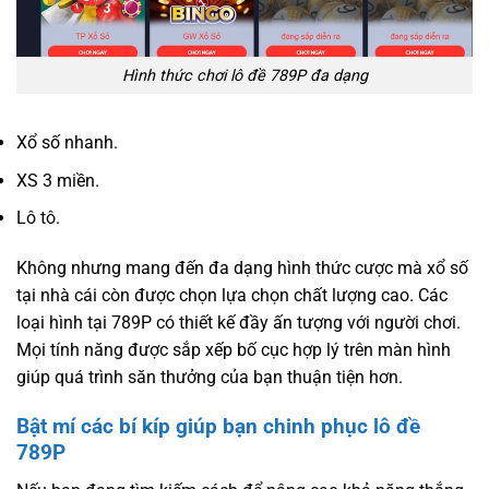
Hình thức chơi lô đề 789P đa dạng
Xổ số nhanh.
XS 3 miền.
Lô tô.
Không nhưng mang đến đa dạng hình thức cược mà xổ số
tại nhà cái còn được chọn lựa chọn chất lượng cao. Các
loại hình tại 789P có thiết kế đầy ấn tượng với người chơi.
Mọi tính năng được sắp xếp bố cục hợp lý trên màn hình
giúp quá trình săn thưởng của bạn thuận tiện hơn.
Bật mí các bí kíp giúp bạn chinh phục lô đề
789P