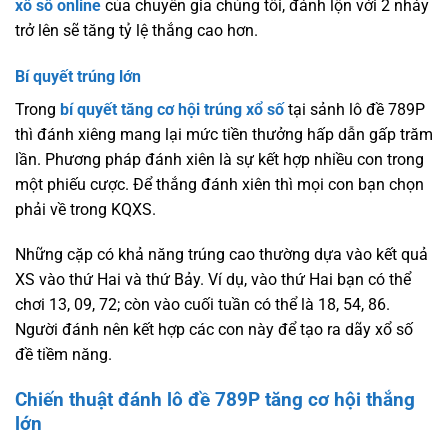
xổ số online
của chuyên gia chúng tôi, đánh lộn với 2 nháy
trở lên sẽ tăng tỷ lệ thắng cao hơn.
Bí quyết trúng lớn
Trong
bí quyết tăng cơ hội trúng xổ số
tại sảnh lô đề 789P
thì đánh xiêng mang lại mức tiền thưởng hấp dẫn gấp trăm
lần. Phương pháp đánh xiên là sự kết hợp nhiều con trong
một phiếu cược. Để thắng đánh xiên thì mọi con bạn chọn
phải về trong KQXS.
Những cặp có khả năng trúng cao thường dựa vào kết quả
XS vào thứ Hai và thứ Bảy. Ví dụ, vào thứ Hai bạn có thể
chơi 13, 09, 72; còn vào cuối tuần có thể là 18, 54, 86.
Người đánh nên kết hợp các con này để tạo ra dãy xổ số
đề tiềm năng.
Chiến thuật đánh lô đề 789P tăng cơ hội thắng
lớn